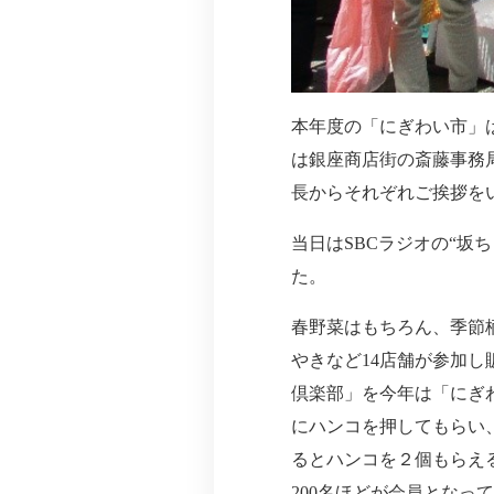
本年度の「にぎわい市」は
は銀座商店街の斎藤事務
長からそれぞれご挨拶を
当日はSBCラジオの“坂
た。
春野菜はもちろん、季節
やきなど14店舗が参加
倶楽部」を今年は「にぎ
にハンコを押してもらい
るとハンコを２個もらえ
200名ほどが会員となっ