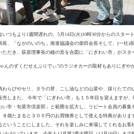
いつもより1週間遅れの、5月14日(火)10時30分からのスタ
局長、「ながのいのち」推進協議会の柴田会長そして、(一社)
いただき、荻原理事長の鐘の音を合図に「にぎわい市」がスタ
ちゃんのずくだせえぶりでぃ”のラジオカーの取材もありにぎや
柄わらびやセリ、タラの芽、こし油などの山菜や、採りたての
し販売しまた。 今年で「にぎわい市」も１５年目を迎えますが
わい市・旬菜市倶楽部」と範囲を拡大し、リピート会員の募集
、８個たまると３００円のお買物券として使える特典がありま
るということにしました。それを楽しみに来場してくれるお客
ていただいています。今年も12月第2週火曜日（12月10日）ま