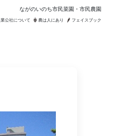
ながのいのち
市民菜園・市民農園
農業公社について
農は人にあり
フェイスブック