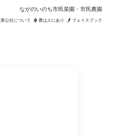
ながのいのち
市民菜園・市民農園
農業公社について
農は人にあり
フェイスブック