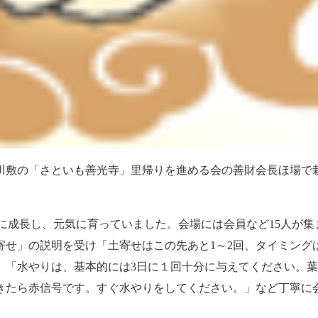
川敷の「さといも善光寺」里帰りを進める会の善財会長ほ場で
どに成長し、元気に育っていました。会場には会員など15人が
寄せ」の説明を受け「土寄せはこの先あと1～2回、タイミング
」「水やりは、基本的には3日に１回十分に与えてください。
きたら赤信号です。すぐ水やりをしてください。」など丁寧に