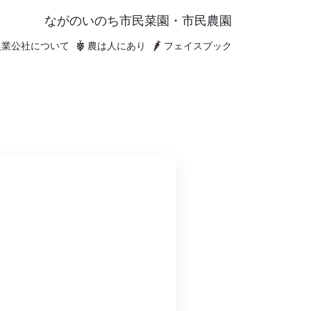
ながのいのち
市民菜園・市民農園
農業公社について
農は人にあり
フェイスブック