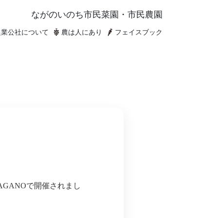
ながのいのち
市民菜園・市民農園
農業公社について
農は人にあり
フェイスブック
AGANOで開催されまし