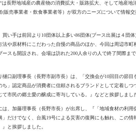
会“は長野地域産の農産物の消費拡大・販路拡大、そして地産地
者(販売事業者・飲食事業者等）が双方のニーズについて情報交
、買い手は前回より10団体以上多い86団体(ブース出展は４団
方法や原材料にこだわった自慢の商品のほか、今回は周辺市町
ブースも開設され、会場は訪れた200人余りの人で終了間際ま
り樋口副理事長（長野市副市長）は、「交換会が10回目の節目
のち」認定商品が消費者に信頼されるブランドとして定着しつ
じて市民の郷土愛の醸成に寄与している。』などと挨拶しまし
には、加藤理事長（長野市長）が出席し、『「地域食材の利用
興」だけでなく、台風19号による災害の復興にも触れ、この情
。』と挨拶しました。