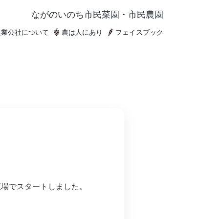
ながのいのち
市民菜園・市民農園
農業公社について
農は人にあり
フェイスブック
広場でスタートしました。
。