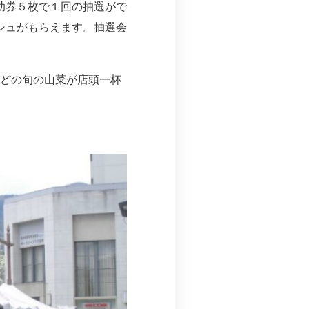
助券５枚で１回の抽選がで
ッシュがもらえます。抽選会
どの旬の山菜が店頭一杯