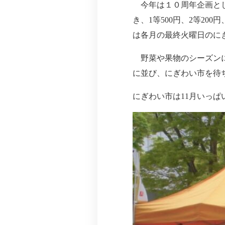
今年は１０周年企画とし
き、1等500円、2等2
は各月の最終火曜日のに
野菜や果物のシーズンに
に並び、にぎわい市を待
にぎわい市は11月いっ