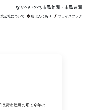
ながのいのち
市民菜園・市民農園
農業公社について
農は人にあり
フェイスブック
日長野市屋島の畑で今年の