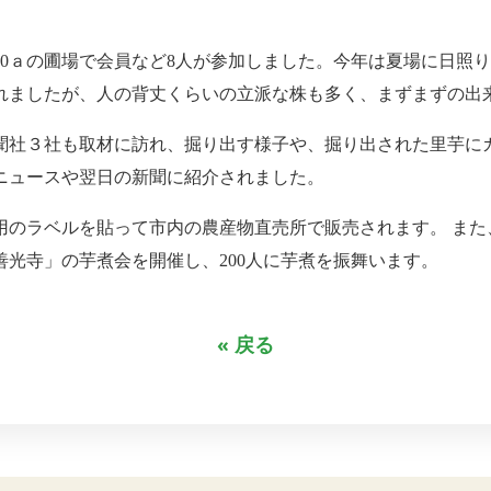
10ａの圃場で会員など8人が参加しました。今年は夏場に日照
れましたが、人の背丈くらいの立派な株も多く、まずまずの出
聞社３社も取材に訪れ、掘り出す様子や、掘り出された里芋に
ニュースや翌日の新聞に紹介されました。
のラベルを貼って市内の農産物直売所で販売されます。 また、1
善光寺」の芋煮会を開催し、200人に芋煮を振舞います。
« 戻る