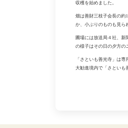
収穫を始めました。
畑は善財三枝子会長の約
か、小ぶりのものも見ら
圃場には放送局４社、新
の様子はその日の夕方の
「さといも善光寺」は専用
大勧進境内で「さといも