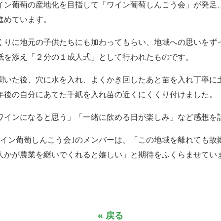
イン葡萄の産地化を目指して「ワイン葡萄しんこう会」が発足
進めています。
くりに地元の子供たちにも加わってもらい、地域への思いをず
手紙を添え「２分の１成人式」として行われたものです。
聞いた後、穴に水を入れ、よくかき回したあと苗を入れ丁寧に
0年後の自分にあてた手紙を入れ苗の近くにくくり付けました。
ワインになると思う」「一緒に飲める日が楽しみ」など感想を
ワイン葡萄しんこう会｣のメンバーは、「この地域を離れても故
人かが農業を継いでくれると嬉しい」と期待をふくらませてい
« 戻る