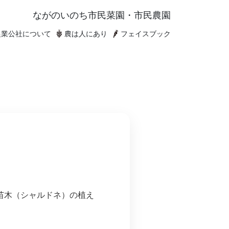
ながのいのち
市民菜園・市民農園
農業公社について
農は人にあり
フェイスブック
苗木（シャルドネ）の植え